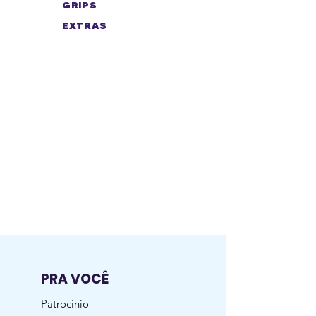
GRIPS
EXTRAS
Não temos nenhum
produto
para mostrar no
momento.
PRA VOCÊ
Patrocínio