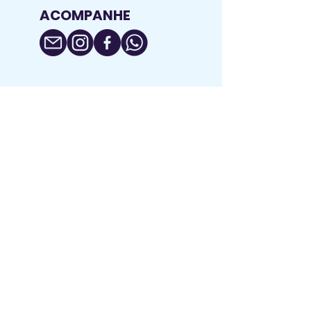
ACOMPANHE
RAZÃO SOCIAL: Generildo da Silva Luz
CNPJ:
24.134.160
/0001-91 / I.E.:
029/0620210
Rua Nossa Senhora Aparecida, nº 783,
Loja Térrea 09, Edifício Geranium -
Bairro Medianeira
Caxias do Sul - Rio Grande do Sul