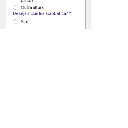
palco)
Outra altura
Deseja incluir lira acrobática?
*
Sim
Não
Talvez, quero entender
melhor
COMBINAÇÕES E 
ACESSÓRIOS 
(opcional)
Deseja configurar um kit ou
combo?
*
Apenas o palco com 1 barra
Palco + barra adicional
Palco + lira
Palco + múltiplas barras