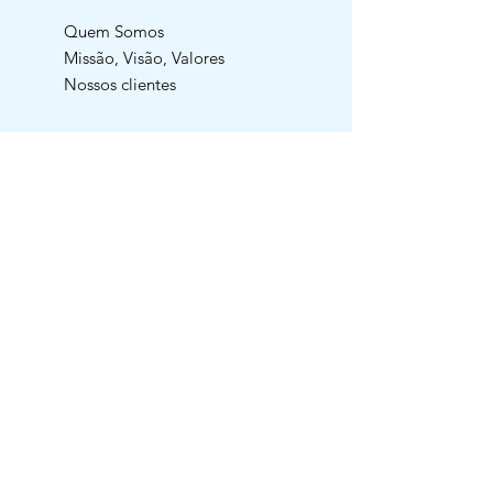
Quem Somos
Missão, Visão, Valores
Nossos clientes
SUPORTE
AliClub
Blog
Oportunidade Pessoa Jurídica
Dúvidas Frequentes
Garantia | Troca | Devolução
Política de Entrega
Manutenção Preventiva
Contato
ACOMPANHE