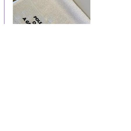
Cuidado com o corpo e com o
equipamento.
Item simples, mas indispensável
durante o treino.
Auxilia na secagem
do suor, na limpeza da barra e no
cuidado com a pele, mantendo
conforto e higiene durante a prática.