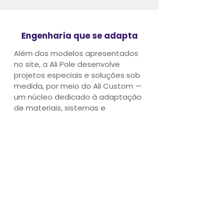
Engenharia que se adapta
Além dos modelos apresentados
no site, a Ali Pole desenvolve
projetos especiais e soluções sob
medida, por meio do Ali Custom —
um núcleo dedicado à adaptação
de materiais, sistemas e
estruturas conforme a
necessidade de cada cliente e
espaço.
"Quando o padrão não atende, a
engenharia entra em ação."
Ali Pole hoje