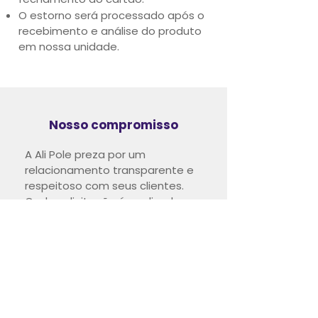
O estorno será processado após o
recebimento e análise do produto
em nossa unidade.
Nosso compromisso
A Ali Pole preza por um
relacionamento transparente e
respeitoso com seus clientes.
Cada solicitação é analisada com
atenção, buscando sempre a
melhor solução possível, dentro
dos critérios técnicos e legais.
"Atender não é apenas um
procedimento.