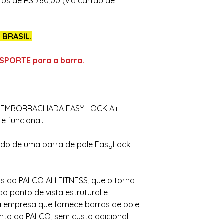
uros de R$ 780,00
(via cartão de
 BRASIL.
PORTE para a barra.
EMBORRACHADA EASY LOCK Ali
 e funcional.
o de uma barra de pole EasyLock
as do PALCO ALI FITNESS, que o torna
 ponto de vista estrutural e
ca empresa que fornece barras de pole
unto do PALCO, sem custo adicional