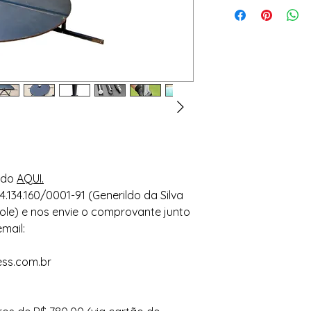
ando
AQUI.
.134.160/0001-91 (Generildo da Silva
 Pole) e nos envie o comprovante junto
mail:
ess.com.br