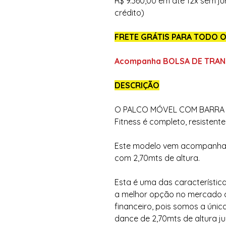
R$ 9.360,00 em até 12x sem j
crédito)
FRETE GRÁTIS PARA TODO O
Acompanha BOLSA DE TRANS
DESCRIÇÃO
O PALCO MÓVEL COM BARRA 
Fitness é completo, resistente
Este modelo vem acompanhad
com 2,70mts de altura.
Esta é uma das característic
a melhor opção no mercado do
financeiro, pois somos a úni
dance de 2,70mts de altura j