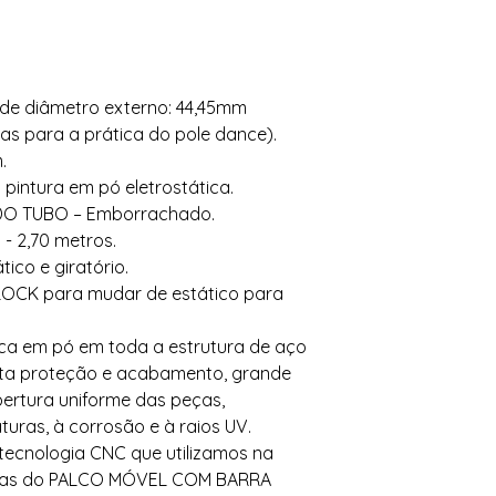
, de diâmetro externo: 44,45mm
as para a prática do pole dance).
.
 pintura em pó eletrostática.
O TUBO – Emborrachado.
- 2,70 metros.
ico e giratório.
LOCK para mudar de estático para
ica em pó em toda a estrutura de aço
alta proteção e acabamento, grande
bertura uniforme das peças,
turas, à corrosão e à raios UV.
ecnologia CNC que utilizamos na
eças do PALCO MÓVEL COM BARRA