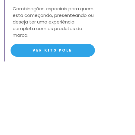
Combinações especiais para quem
está começando, presenteando ou
deseja ter uma experiência
completa com os produtos da
marca.
VER KITS POLE
Seu pole vai além da barra.
Acessórios, grips e kits criados
para acompanhar cada fase
da sua evolução.
Dúvidas? Fale com a Ali.