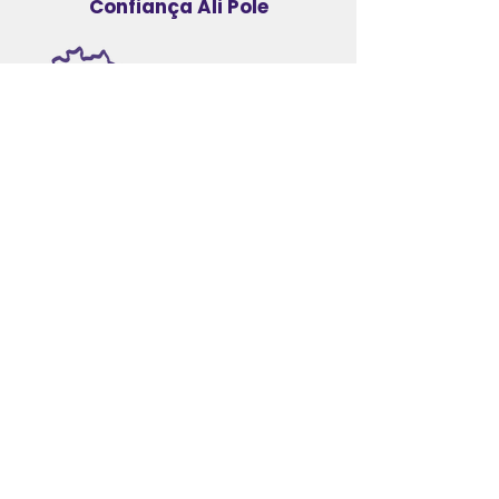
Confiança Ali Pole
Produzido no
Brasil
Produção sob
medida
Engenharia
mecânica
aplicada