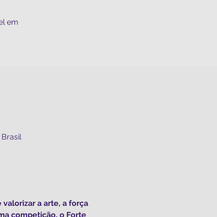
el em
Brasil
orizar a arte, a força 
ma competição, o Forte 