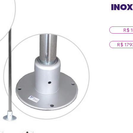
INO
R$ 1
R$ 179