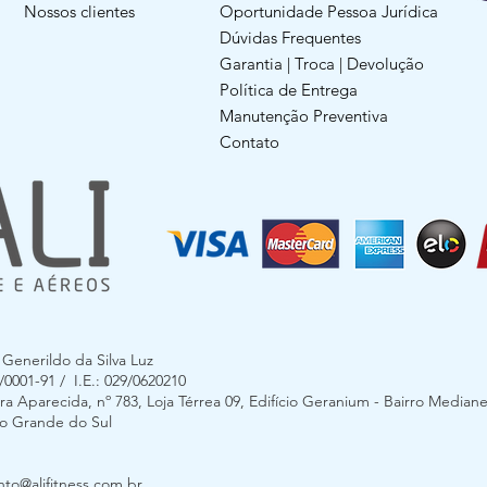
Nossos clientes
Oportunidade Pessoa Jurídica
Dúvidas Frequentes
Garantia | Troca | Devolução
Política de Entrega
Manutenção Preventiva
Contato
enerildo da Silva Luz
0001-91 / I.E.: 029/0620210
 Aparecida, nº 783, Loja Térrea 09, Edifício Geranium - Bairro Mediane
Rio Grande do Sul
to@alifitness.com.br