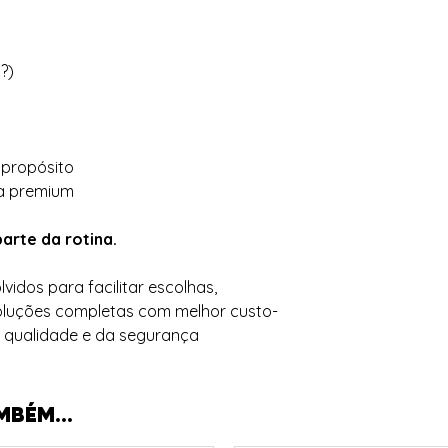
?)
 propósito
a premium
arte da rotina.
lvidos para facilitar escolhas,
 soluções completas com melhor custo-
a qualidade e da segurança
MBÉM...