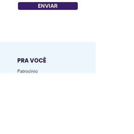
ENVIAR
PRA VOCÊ
Patrocínio
Mapa do Pole
Eventos de Pole
SOBRE
Quem Somos
Missão, Visão, Valores
Nossos clientes