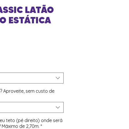
ASSIC LATÃO
O ESTÁTICA
reço
p? Aproveite, sem custo de
eu teto (pé direito) onde será
? Máximo de 2,70m.
*