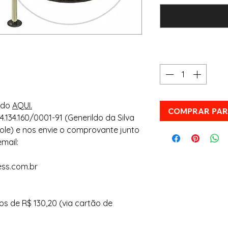
Quantidade
*
ando
AQUI.
COMPRAR PA
.134.160/0001-91 (Generildo da Silva
 Pole) e nos envie o comprovante junto
mail:
ess.com.br
ros de R$ 130,20
(via cartão de