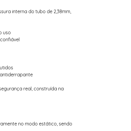
sura interna do tubo de 2,38mm,
o uso
confiável
utidos
antiderrapante
egurança real, construída na
ivamente no modo estático, sendo