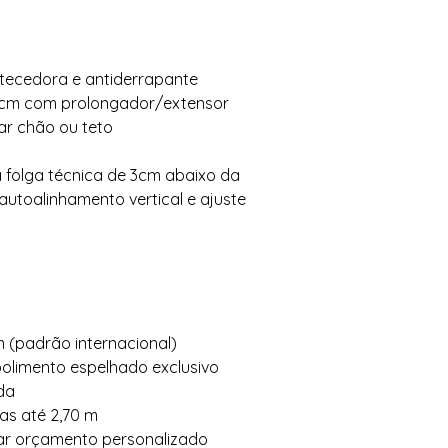
ecedora e antiderrapante
0cm com prolongador/extensor
ar chão ou teto
 folga técnica de 3cm abaixo da
autoalinhamento vertical e ajuste
 (padrão internacional)
olimento espelhado exclusivo
da
ras até 2,70 m
tar orçamento personalizado