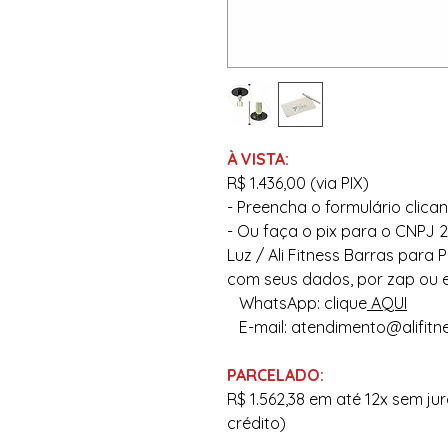
À VISTA:
R$ 1.436,00
(via PIX)
- Preencha o formulário clic
- Ou faça o pix para o CNPJ 24
Luz / Ali Fitness Barras para
com seus dados, por zap ou e
WhatsApp: clique
AQUI
E-mail: atendimento@alifitn
PARCELADO:
R$ 1.562,38 em até 12x sem ju
crédito)