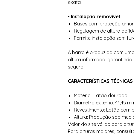
exata.
▪️ Instalação removível
Bases com proteção amort
Regulagem de altura de 1
Permite instalação sem fur
A barra é produzida com uma
altura informada, garantindo 
seguro.
CARACTERÍSTICAS TÉCNICAS
Material: Latão dourado
Diâmetro externo: 44,45 mm
Revestimento: Latão com p
Altura: Produção sob medi
Valor do site válido para altu
Para alturas maiores, consul