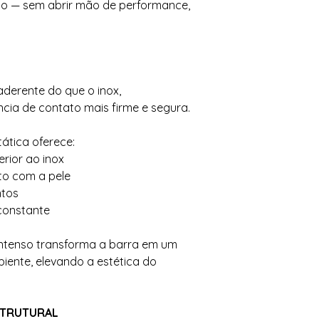
to — sem abrir mão de performance,
aderente do que o inox,
ia de contato mais firme e segura.
ática oferece:
erior ao inox
to com a pele
ntos
constante
 intenso transforma a barra em um
ente, elevando a estética do
STRUTURAL