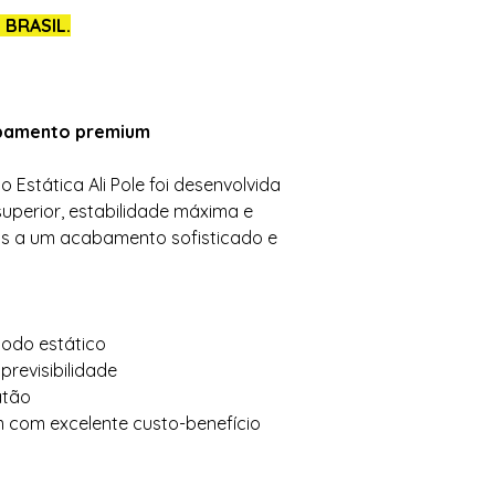
 BRASIL.
abamento premium
 Estática Ali Pole foi desenvolvida
uperior, estabilidade máxima e
as a um acabamento sofisticado e
modo estático
 previsibilidade
atão
com excelente custo-benefício