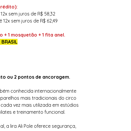
rédito):
 12x sem juros de R$ 58,32
é 12x sem juros de R$ 62,49
o + 1 mosquetão + 1 fita anel.
 BRASIL
nto ou 2 pontos de ancoragem.
também conhecida internacionalmente
parelhos mais tradicionais do circo
ada vez mais utilizada em estúdios
ilates e treinamento funcional.
l, a lira Ali Pole oferece segurança,