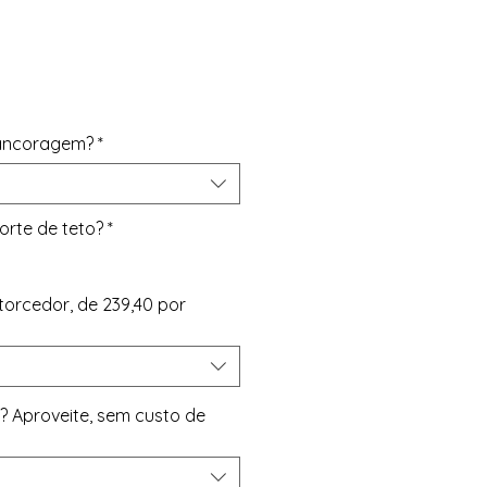
eço
 ancoragem?
*
orte de teto?
*
torcedor, de 239,40 por
p? Aproveite, sem custo de