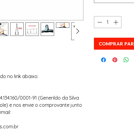
Quantidade
*
COMPRAR PA
do no link abaixo:
.134.160/0001-91 (Generildo da Silva
 Pole) e nos envie o comprovante junto
mail:
ss.com.br