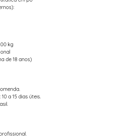
ernos):
200 kg
ional
ma de 18 anos)
comenda.
10 a 15 dias úteis.
sil.
rofissional.