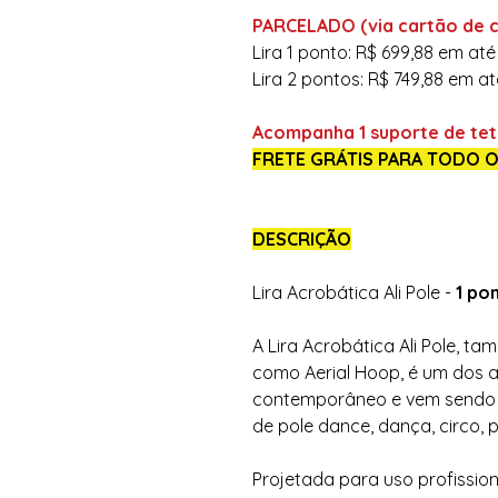
PARCELADO (via cartão de c
Lira 1 ponto: R$ 699,88 em até
Lira 2 pontos: R$ 749,88 em at
Acompanha
1 suporte de tet
FRETE GRÁTIS PARA TODO O
DESCRIÇÃO
Lira Acrobática Ali Pole -
1 po
A Lira Acrobática Ali Pole, 
como Aerial Hoop, é um dos a
contemporâneo e vem sendo c
de pole dance, dança, circo, p
Projetada para uso profissiona