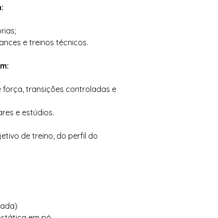
:
rias;
ances e treinos técnicos.
em:
 força, transições controladas e
res e estúdios.
tivo de treino, do perfil do
gada)
ostática em pó