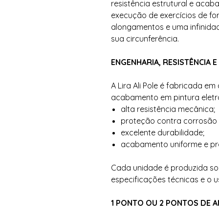
resistência estrutural e acab
execução de exercícios de forç
alongamentos e uma infinida
sua circunferência.
ENGENHARIA, RESISTÊNCIA 
A Lira Ali Pole é fabricada e
acabamento em pintura eletro
alta resistência mecânica;
proteção contra corrosão 
excelente durabilidade;
acabamento uniforme e pro
Cada unidade é produzida so
especificações técnicas e o u
1 PONTO OU 2 PONTOS DE 