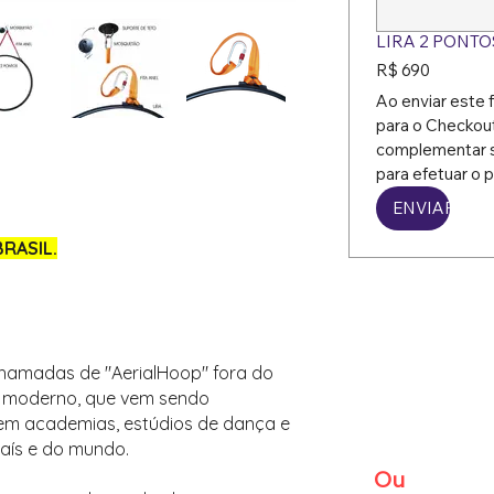
LIRA 2 PONTO
R$ 690
Ao enviar este f
para o Checkout
complementar s
para efetuar o
ENVIAR
RASIL.
chamadas de "AerialHoop" fora do
co moderno, que vem sendo
 em academias, estúdios de dança e
país e do mundo.
Ou