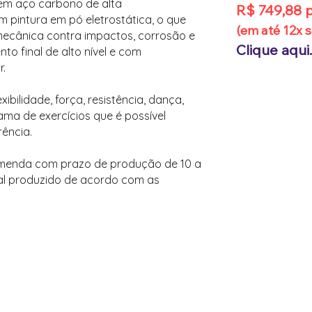
 em aço carbono de alta
R$ 749,88 
 pintura em pó eletrostática, o que
(em até 12x s
 mecânica contra impactos, corrosão e
Clique aqui.
o final de alto nível e com
r.
xibilidade, força, resistência, dança,
ama de exercícios que é possível
rência.
menda com prazo de produção de 10 a
rial produzido de acordo com as