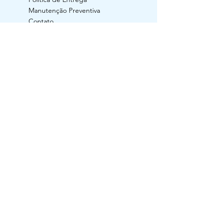
Manutenção Preventiva
Contato
ACOMPANHE
RAZÃO SOCIAL: Generildo da Silva Luz
CNPJ:
24.134.160
/0001-91 / I.E.:
029/0620210
Rua Nossa Senhora Aparecida, nº 783,