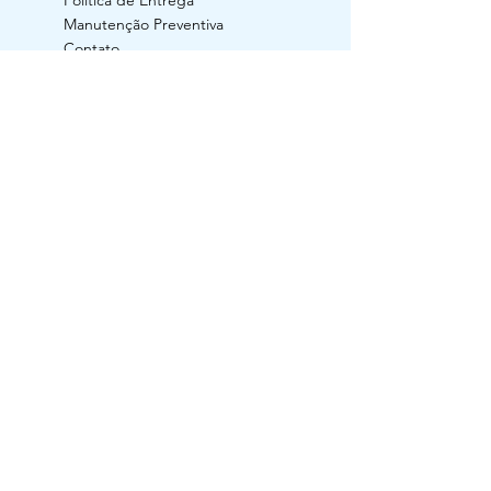
Manutenção Preventiva
Contato
ACOMPANHE
RAZÃO SOCIAL: Generildo da Silva Luz
CNPJ:
24.134.160
/0001-91 / I.E.:
029/0620210
Rua Nossa Senhora Aparecida, nº 783,