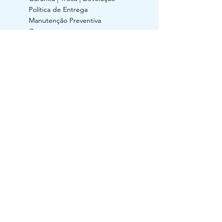
Política de Entrega
Manutenção Preventiva
Contato
ACOMPANHE
RAZÃO SOCIAL: Generildo da Silva Luz
CNPJ:
24.134.160
/0001-91 / I.E.:
029/0620210