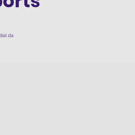
ports
ial da