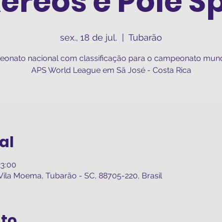
éreos e Pole S
sex., 18 de jul.
  |  
Tubarão
onato nacional com classificação para o campeonato mund
APS World League em Sã José - Costa Rica
al
23:00
Vila Moema, Tubarão - SC, 88705-220, Brasil
nto