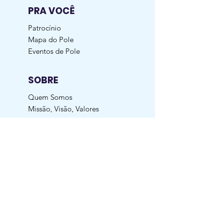
PRA VOCÊ
Patrocínio
Mapa do Pole
Eventos de Pole
SOBRE
Quem Somos
Missão, Visão, Valores
Nossos clientes
SUPORTE
AliClub
Blog
Oportunidade Pessoa Jurídica
Dúvidas Frequentes
Garantia | Troca | Devolução