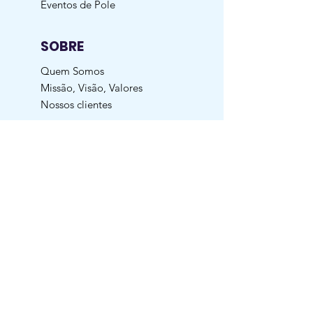
Eventos de Pole
SOBRE
Quem Somos
Missão, Visão, Valores
Nossos clientes
SUPORTE
AliClub
Blog
Oportunidade Pessoa Jurídica
Dúvidas Frequentes
Garantia | Troca | Devolução
Política de Entrega
Manutenção Preventiva
Contato
ACOMPANHE