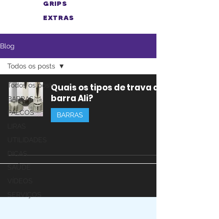
GRIPS
EXTRAS
Blog
Todos os posts
Todos os posts
Quais os tipos de trava da
barra Ali?
BARRAS
PALCOS
BARRAS
LIRAS
UTILIDADES
DICAS
SAÚDE
VÍDEOS
SERVIÇOS