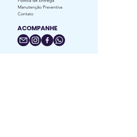
Política de Entrega
Manutenção Preventiva
Contato
ACOMPANHE
RAZÃO SOCIAL: Generildo da Silva Luz
CNPJ:
24.134.160
/0001-91 / I.E.:
029/0620210
Rua Nossa Senhora Aparecida, nº 783,