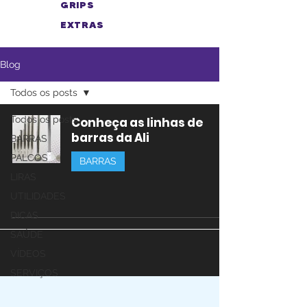
GRIPS
EXTRAS
Blog
Todos os posts
Todos os posts
Conheça as linhas de
barras da Ali
BARRAS
PALCOS
BARRAS
LIRAS
UTILIDADES
DICAS
SAÚDE
VÍDEOS
SERVIÇOS