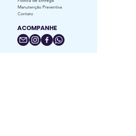
Política de Entrega
Manutenção Preventiva
Contato
ACOMPANHE
RAZÃO SOCIAL: Generildo da Silva Luz
CNPJ:
24.134.160
/0001-91 / I.E.:
029/0620210
Rua Nossa Senhora Aparecida, nº 783,