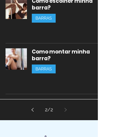
Como escolher minha
barra?
BARRAS
Como montar minha
barra?
BARRAS
2
/
2