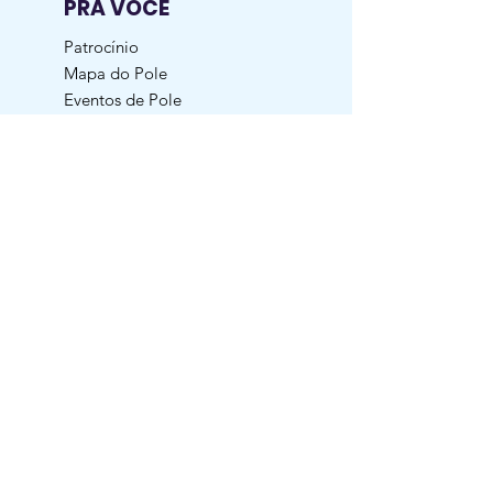
PRA VOCÊ
Patrocínio
Mapa do Pole
Eventos de Pole
SOBRE
Quem Somos
Missão, Visão, Valores
Nossos clientes
SUPORTE
AliClub
Blog
Oportunidade Pessoa Jurídica
Dúvidas Frequentes
Garantia | Troca | Devolução
Política de Entrega