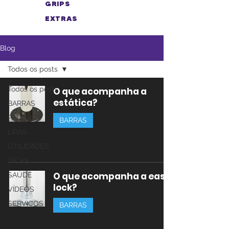
GRIPS
EXTRAS
Blog
Todos os posts
Todos os posts
O que acompanha a
estática?
BARRAS
PALCOS
BARRAS
LIRAS
UTILIDADES
DICAS
O que acompanha a easy
SAÚDE
lock?
VÍDEOS
SERVIÇOS
BARRAS