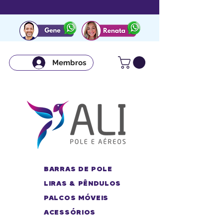
Membros
BARRAS DE POLE
LIRAS & PÊNDULOS
PALCOS MÓVEIS
ACESSÓRIOS