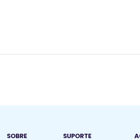
Vai abrir ou ampliar seu
estúdio de pole ou
academia?
SOBRE
SUPORTE
A