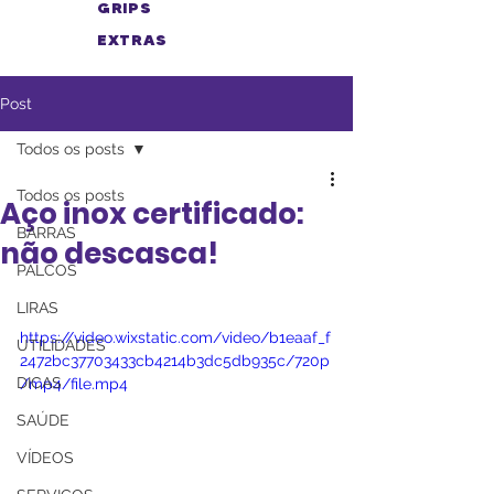
GRIPS
EXTRAS
Post
Todos os posts
Todos os posts
Aço inox certificado:
BARRAS
não descasca!
PALCOS
LIRAS
https://video.wixstatic.com/video/b1eaaf_f
UTILIDADES
2472bc37703433cb4214b3dc5db935c/720p
DICAS
/mp4/file.mp4
SAÚDE
VÍDEOS