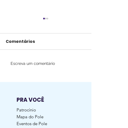
Comentários
Escreva um comentário
Vai abrir ou ampliar
Revisão Pole:
seu estúdio de pole
fazer?
ou academia?
PRA VOCÊ
Patrocínio
Mapa do Pole
Eventos de Pole