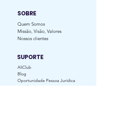
SOBRE
Quem Somos
Missão, Visão, Valores
Nossos clientes
SUPORTE
AliClub
Blog
Oportunidade Pessoa Jurídica
Dúvidas Frequentes
Garantia | Troca | Devolução
Política de Entrega
Manutenção Preventiva
Contato
ACOMPANHE