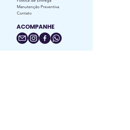
Política de Entrega
Manutenção Preventiva
Contato
ACOMPANHE
RAZÃO SOCIAL: Generildo da Silva Luz
CNPJ:
24.134.160
/0001-91 / I.E.:
029/0620210
Rua Nossa Senhora Aparecida, nº 783,