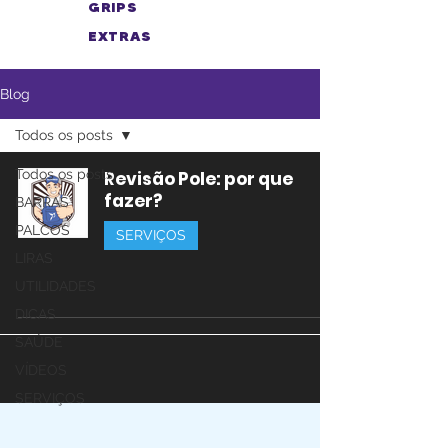
GRIPS
EXTRAS
Blog
Todos os posts
Todos os posts
Revisão Pole: por que
fazer?
BARRAS
PALCOS
SERVIÇOS
LIRAS
UTILIDADES
DICAS
SAÚDE
VÍDEOS
SERVIÇOS