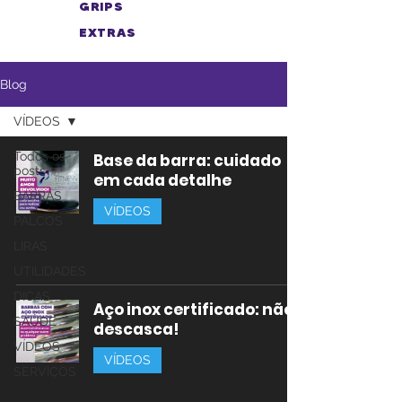
GRIPS
EXTRAS
Blog
VÍDEOS
Todos os
Base da barra: cuidado
posts
em cada detalhe
BARRAS
VÍDEOS
PALCOS
LIRAS
UTILIDADES
DICAS
Aço inox certificado: não
SAÚDE
descasca!
VÍDEOS
VÍDEOS
SERVIÇOS